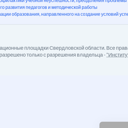
филактики учебной неуспешности, преодоления проблемы н
 развития педагогов и методической работы
ации образования, направленного на создание условий усп
вационные площадки Свердловской области. Все пра
 разрешено только с разрешения владельца -
"Институ