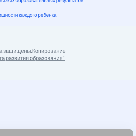
изких образовательных результатов
ешности каждого ребенка
ва защищены.Копирование
та развития образования"