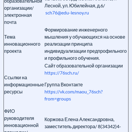
образовательной
Лесной, ул. Юбилейная, д.6/
организации/
sch76@edu-lesnoy.ru
электронная
почта
Формирование инженерного
Тема
мышления у обучающихся на основе
инновационного
реализации принципа
проекта
индивидуализации предпрофильного
и профильного обучения.
Сайт образовательной организации
https://76sch.ru/
Ссылки на
информационные
Группа Вконтакте
ресурсы
https://vk.com/maou_76sch?
from=groups
ФИО
руководителя
Коржова Елена Александровна,
инновационной
заместитель директора/ 8(34342)4-