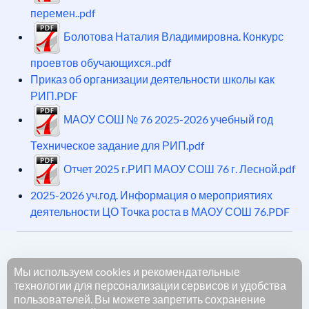
перемен..pdf
Болотова Наталия Владимировна. Конкурс
проевтов обучающихся..pdf
Приказ об организации деятельности школы как
РИП.PDF
МАОУ СОШ № 76 2025-2026 учебный год
Техническое задание для РИП.pdf
Отчет 2025 г.РИП МАОУ СОШ 76 г. Лесной.pdf
2025-2026 уч.год. Информация о мероприятиях
деятельности ЦО Точка роста в МАОУ СОШ 76.PDF
Мы используем cookies и рекомендательные
© 2026. Региональные инновационные площадки
технологии для персонализации сервисов и удобства
Свердловской области. Все права
пользователей. Вы можете запретить сохранение
защищены.Копирование материалов с данного сайта