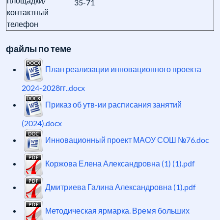
площадки/
35-71
контактный
телефон
файлы по теме
План реализации инновационного проекта
2024-2028гг..docx
Приказ об утв-ии расписания занятий
(2024).docx
Инновационный проект МАОУ СОШ №76.doc
Коржова Елена Александровна (1) (1).pdf
Дмитриева Галина Александровна (1).pdf
Методическая ярмарка. Время больших